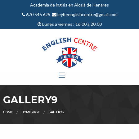
Academia de inglés en Alcalá de Henares
670 546 625
leybeenglishcentre@gmail.com
Lunes a viernes : 16:00 a 20:00
GALLERY9
HOME
HOME PAGE
GALLERY9