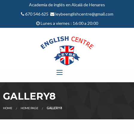
Academia de inglés en Alcalá de Henares
670 546 625
leybeenglishcentre@gmail.com
Lunes a viernes : 16:00 a 20:00
GALLERY8
HOME
HOME PAGE
GALLERY8