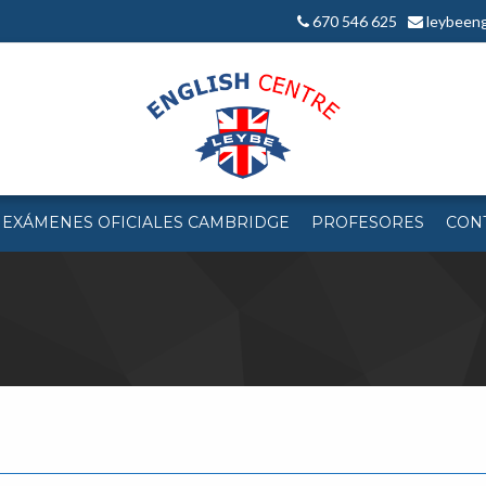
670 546 625
leybeeng
 EXÁMENES OFICIALES CAMBRIDGE
PROFESORES
CON