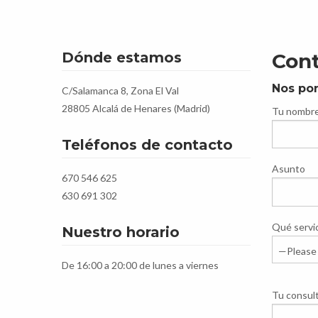
Dónde estamos
Cont
Nos pon
C/Salamanca 8, Zona El Val
28805 Alcalá de Henares (Madrid)
Tu nombr
Teléfonos de contacto
Asunto
670 546 625
630 691 302
Qué servic
Nuestro horario
De 16:00 a 20:00 de lunes a viernes
Tu consul