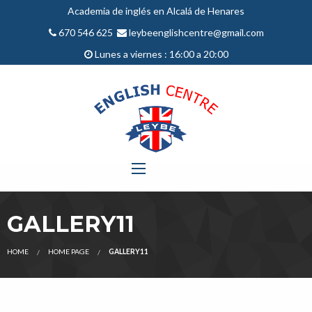
Academia de inglés en Alcalá de Henares
670 546 625
leybeenglishcentre@gmail.com
Lunes a viernes : 16:00 a 20:00
GALLERY11
HOME
HOME PAGE
GALLERY11